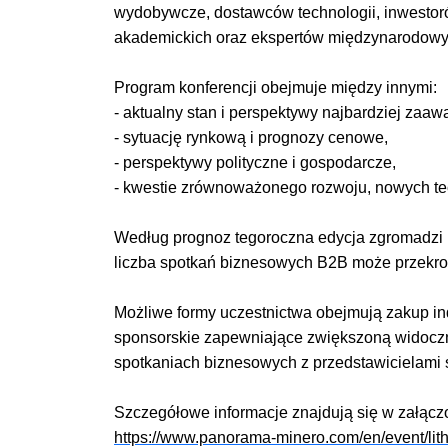
wydobywcze, dostawców technologii, inwestorów
akademickich oraz ekspertów międzynarodowy
Program konferencji obejmuje między innymi:
- aktualny stan i perspektywy najbardziej zaa
- sytuację rynkową i prognozy cenowe,
- perspektywy polityczne i gospodarcze,
- kwestie zrównoważonego rozwoju, nowych tec
Według prognoz tegoroczna edycja zgromadzi po
liczba spotkań biznesowych B2B może przekro
Możliwe formy uczestnictwa obejmują zakup ind
sponsorskie zapewniające zwiększoną widocz
spotkaniach biznesowych z przedstawicielami 
Szczegółowe informacje znajdują się w załączon
https://www.panorama-minero.com/en/event/lit