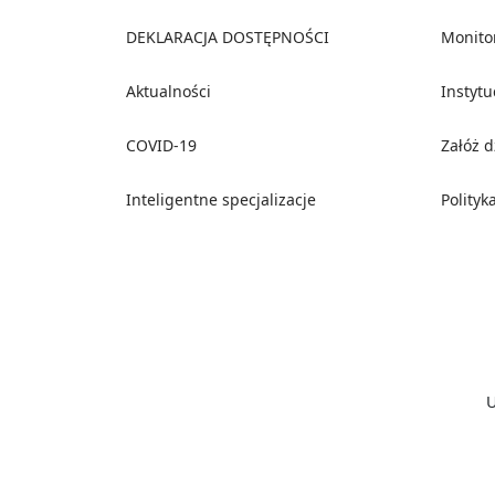
Footer
DEKLARACJA DOSTĘPNOŚCI
Monito
Aktualności
Instyt
COVID-19
Załóż 
Inteligentne specjalizacje
Polityk
Social media
U