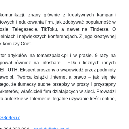
komunikacji, znany głównie z kreatywnych kampanii
iowych i edukowania firm, jak zdobywać popularność w
osie, Telegazecie, TikToku, a nawet na Tinderze. O
niach i największych konferencjach. Z jego kreatywnej
 x-kom czy Onet.
tor artykułów na tomaszpalak.pl i w prasie. 9 razy na
ępował również na Infoshare, TEDx i licznych innych
 i UTH. Ekspert proszony o wypowiedź przez podmioty
o.pl. Twórca książki „Internet a prawo – jak się nie
 tego, że tłumaczy trudne przepisy w prosty i przystępny
keterów, właścicieli firm działających w sieci. Prowadzi
wo autorskie w Internecie, legalne używanie treści online,
uS8e4eci7