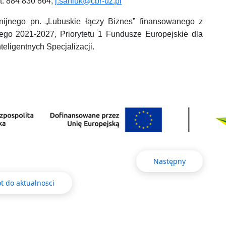
kt: 884 830 864,
j.saniuk@cbr-uz.pl
nijnego pn. „Lubuskie łączy Biznes” finansowanego z
go 2021-2027, Priorytetu 1 Fundusze Europejskie dla
teligentnych Specjalizacji.
Następny
t do aktualnosci