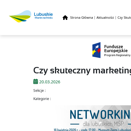
Strona Główna
|
Aktualności
|
Czy Skut
Przejdź do treści
Czy skuteczny marketin
20.03.2026
Sekcje :
Kategorie :