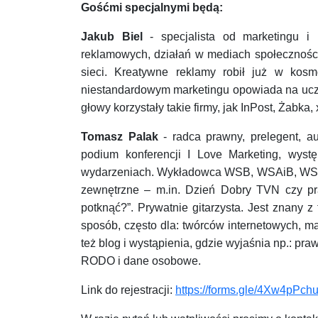
Gośćmi specjalnymi będą:
Jakub Biel
- specjalista od marketingu i 
reklamowych, działań w mediach społecznośc
sieci. Kreatywne reklamy robił już w kosm
niestandardowym marketingu opowiada na uczel
głowy korzystały takie firmy, jak InPost, Żabka,
Tomasz Palak
- radca prawny, prelegent, au
podium konferencji I Love Marketing, wyst
wydarzeniach. Wykładowca WSB, WSAiB, WSEI
zewnętrzne – m.in. Dzień Dobry TVN czy praw
potknąć?”. Prywatnie gitarzysta. Jest znany z
sposób, często dla: twórców internetowych, mar
też blog i wystąpienia, gdzie wyjaśnia np.: pra
RODO i dane osobowe.
Link do rejestracji:
https://forms.gle/4Xw4pPch