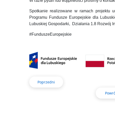
W razie pytań lub wątpliwości prosimy o konta
Spotkanie realizowane w ramach projektu u
Programu Fundusze Europejskie dla Lubuskie
Lubuskiej Gospodarki, Działania 1.8 Rozwój In
#FunduszeEuropejskie
Poprzedni
Powró