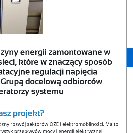
azyny energii zamontowane w
eci, które w znaczący sposób
tacyjne regulacji napięcia
 Grupą docelową odbiorców
eratorzy systemu
asz projekt?
iczny rozwój sektorów OZE i elektromobilności. Ma to
ystyk przepływów mocy i energii elektrycznej.