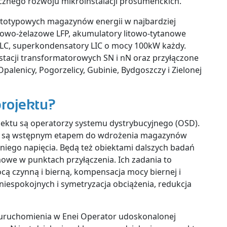
znego rozwoju mikroinstalacji prosumenckich.
ototypowych magazynów energii w najbardziej
itowo-żelazowe LFP, akumulatory litowo-tytanowe
C, superkondensatory LIC o mocy 100kW każdy.
stacji transformatorowych SN i nN oraz przyłączone
palenicy, Pogorzelicy, Gubinie, Bydgoszczy i Zielonej
projektu?
ktu są operatorzy systemu dystrybucyjnego (OSD).
ty są wstępnym etapem do wdrożenia magazynów
edniego napięcia. Będą też obiektami dalszych badań
owe w punktach przyłączenia. Ich zadania to
ocą czynną i bierną, kompensacja mocy biernej i
niespokojnych i symetryzacja obciążenia, redukcja
 uruchomienia w Enei Operator udoskonalonej