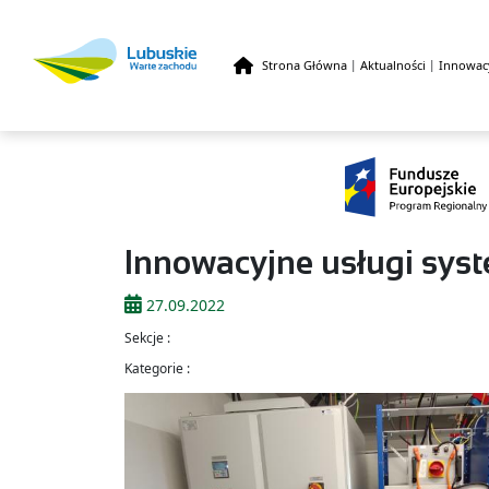
Strona Główna
|
Aktualności
|
Innowac
Przejdź do treści
Innowacyjne usługi sy
27.09.2022
Sekcje :
Kategorie :