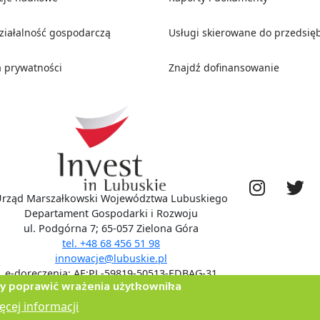
działalność gospodarczą
Usługi skierowane do przedsię
a prywatności
Znajdź dofinansowanie
rząd Marszałkowski Województwa Lubuskiego
Departament Gospodarki i Rozwoju
ul. Podgórna 7; 65-057 Zielona Góra
tel. +48 68 456 51 98
innowacje@lubuskie.pl
e-doręczenia: AE:PL-59819-50513-EDBAG-31
by poprawić wrażenia użytkownika
ęcej informacji