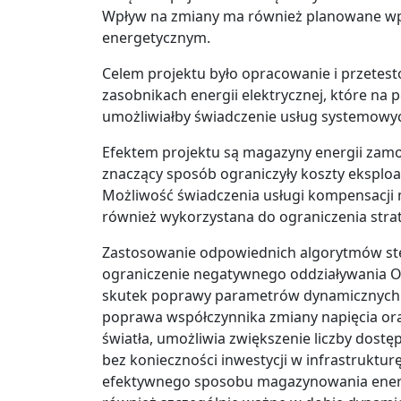
Wpływ na zmiany ma również planowane wp
energetycznym.
Celem projektu było opracowanie i przetes
zasobnikach energii elektrycznej, które n
umożliwiałby świadczenie usług systemowych
Efektem projektu są magazyny energii zam
znaczący sposób ograniczyły koszty eksploa
Możliwość świadczenia usługi kompensacji 
również wykorzystana do ograniczenia strat
Zastosowanie odpowiednich algorytmów ste
ograniczenie negatywnego oddziaływania OZE
skutek poprawy parametrów dynamicznych w
poprawa współczynnika zmiany napięcia or
światła, umożliwia zwiększenie liczby dostęp
bez konieczności inwestycji w infrastruktu
efektywnego sposobu magazynowania energii