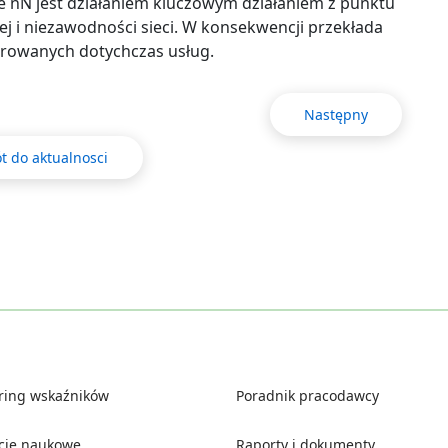
 nN jest działaniem kluczowym działaniem z punktu
ej i niezawodności sieci. W konsekwencji przekłada
erowanych dotychczas usług.
Następny
t do aktualnosci
ring wskaźników
Poradnik pracodawcy
ucje naukowe
Raporty i dokumenty