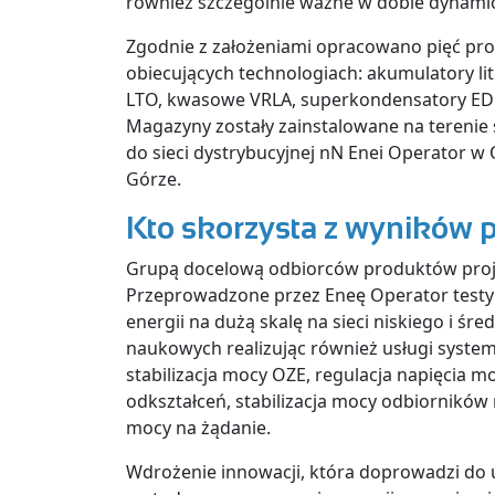
również szczególnie ważne w dobie dynamic
Zgodnie z założeniami opracowano pięć pr
obiecujących technologiach: akumulatory l
LTO, kwasowe VRLA, superkondensatory EDL
Magazyny zostały zainstalowane na terenie 
do sieci dystrybucyjnej nN Enei Operator w O
Górze.
Kto skorzysta z wyników 
Grupą docelową odbiorców produktów proje
Przeprowadzone przez Eneę Operator tes
energii na dużą skalę na sieci niskiego i śr
naukowych realizując również usługi system
stabilizacja mocy OZE, regulacja napięcia m
odkształceń, stabilizacja mocy odbiorników 
mocy na żądanie.
Wdrożenie innowacji, która doprowadzi do