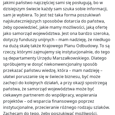
jakimi państwo najczęściej sami się posługują, bo w
dzisiejszym świecie każdy sam szuka sobie informacji,
sam je wybiera. To jest też taka forma poszukiwań
najskuteczniejszych sposobów dotarcia do państwa,
żeby opowiedzieć, jakie mamy możliwości, jaką ofertę
jako samorząd województwa. Jest ona bardzo szeroka,
dotyczy funduszy unijnych – mam nadzieję, że niedługo
na dużą skalę także Krajowego Planu Odbudowy. To są
rzeczy, którymi zajmujemy się instytucjonalnie, do tego
są departamenty Urzędu Marszałkowskiego. Dlatego
spróbujemy w dosyć niekonwencjonalny sposób
przekazać państwu wiedzę, która – mam nadzieję –
ułatwi poruszanie się w świecie biznesu, być może
zachęci do kolejnych działań, a przy okazji spostrzegą
państwa, że samorząd województwa może być
ciekawym partnerem do współpracy, wspierania
projektów – od wsparcia finansowego poprzez
instytucjonalne, przecieranie różnego rodzaju szlaków.
Zachęcam do tego, żeby poszukiwać możliwości.