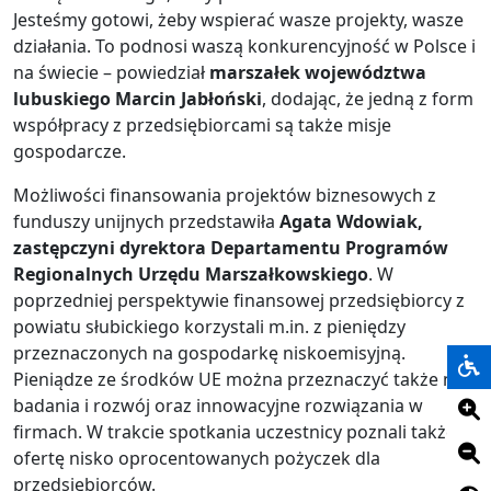
Jesteśmy gotowi, żeby wspierać wasze projekty, wasze
działania. To podnosi waszą konkurencyjność w Polsce i
na świecie – powiedział
marszałek województwa
lubuskiego Marcin Jabłoński
, dodając, że jedną z form
współpracy z przedsiębiorcami są także misje
gospodarcze.
Możliwości finansowania projektów biznesowych z
funduszy unijnych przedstawiła
Agata Wdowiak,
zastępczyni dyrektora Departamentu Programów
Regionalnych Urzędu Marszałkowskiego
. W
poprzedniej perspektywie finansowej przedsiębiorcy z
powiatu słubickiego korzystali m.in. z pieniędzy
przeznaczonych na gospodarkę niskoemisyjną.
Pieniądze ze środków UE można przeznaczyć także na
badania i rozwój oraz innowacyjne rozwiązania w
firmach. W trakcie spotkania uczestnicy poznali także
ofertę nisko oprocentowanych pożyczek dla
przedsiębiorców.