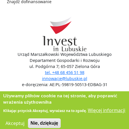
Znajdź dofinansowanie
Social media
Urząd Marszałkowski Województwa Lubuskiego
Departament Gospodarki i Rozwoju
ul. Podgórna 7; 65-057 Zielona Góra
tel. +48 68 456 51 98
innowacje@lubuskie.pl
e-doręczenia: AE:PL-59819-50513-EDBAG-31
Używamy plików cookie na tej stronie, aby poprawić
wrażenia użytkownika
Więcej informacji
Klikając przycisk Akceptuj, wyrażasz na to zgodę.
Akceptuj
Nie, dziękuję