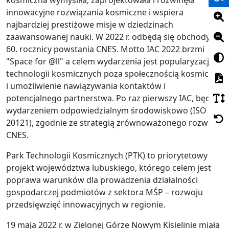
kosmiczna wymyśliła, zaprojektowała i rozwinęła
innowacyjne rozwiązania kosmiczne i wspiera
najbardziej prestiżowe misje w dziedzinach
zaawansowanej nauki. W 2022 r. odbędą się obchody
60. rocznicy powstania CNES. Motto IAC 2022 brzmi
"Space for @ll" a celem wydarzenia jest popularyzacja
technologii kosmicznych poza społecznością kosmiczną
i umożliwienie nawiązywania kontaktów i
potencjalnego partnerstwa. Po raz pierwszy IAC, będzie
wydarzeniem odpowiedzialnym środowiskowo (ISO
20121), zgodnie ze strategią zrównoważonego rozwoju
CNES.
Park Technologii Kosmicznych (PTK) to priorytetowy
projekt województwa lubuskiego, którego celem jest
poprawa warunków dla prowadzenia działalności
gospodarczej podmiotów z sektora MŚP – rozwoju
przedsięwzięć innowacyjnych w regionie.
19 maja 2022 r. w Zielonej Górze Nowym Kisielinie miała