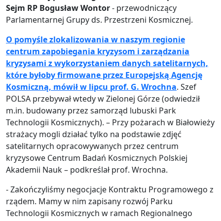
Sejm RP Bogusław Wontor
- przewodniczący
Parlamentarnej Grupy ds. Przestrzeni Kosmicznej.
O pomyśle zlokalizowania w naszym regionie
centrum zapobiegania kryzysom i zarządzania
kryzysami z wykorzystaniem danych satelitarnych,
które byłoby firmowane przez Europejską Agencję
Kosmiczną, mówił w lipcu prof. G. Wrochna
. Szef
POLSA przebywał wtedy w Zielonej Górze (odwiedził
m.in. budowany przez samorząd lubuski Park
Technologii Kosmicznych). – Przy pożarach w Białowieży
strażacy mogli działać tylko na podstawie zdjęć
satelitarnych opracowywanych przez centrum
kryzysowe Centrum Badań Kosmicznych Polskiej
Akademii Nauk – podkreślał prof. Wrochna.
- Zakończyliśmy negocjacje Kontraktu Programowego z
rządem. Mamy w nim zapisany rozwój Parku
Technologii Kosmicznych w ramach Regionalnego