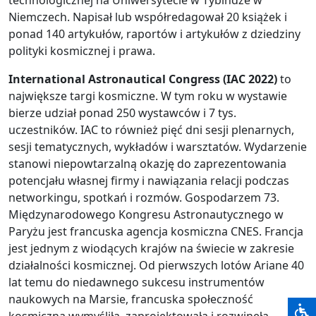
technologicznej na Uniwersytecie w Tybindze w
Niemczech. Napisał lub współredagował 20 książek i
ponad 140 artykułów, raportów i artykułów z dziedziny
polityki kosmicznej i prawa.
International Astronautical Congress (IAC 2022)
to
największe targi kosmiczne. W tym roku w wystawie
bierze udział ponad 250 wystawców i 7 tys.
uczestników. IAC to również pięć dni sesji plenarnych,
sesji tematycznych, wykładów i warsztatów. Wydarzenie
stanowi niepowtarzalną okazję do zaprezentowania
potencjału własnej firmy i nawiązania relacji podczas
networkingu, spotkań i rozmów. Gospodarzem 73.
Międzynarodowego Kongresu Astronautycznego w
Paryżu jest francuska agencja kosmiczna CNES. Francja
jest jednym z wiodących krajów na świecie w zakresie
działalności kosmicznej. Od pierwszych lotów Ariane 40
lat temu do niedawnego sukcesu instrumentów
naukowych na Marsie, francuska społeczność