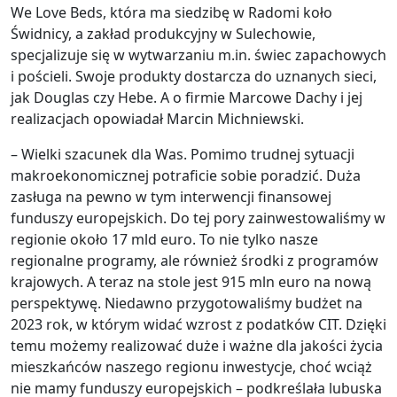
We Love Beds, która ma siedzibę w Radomi koło
Świdnicy, a zakład produkcyjny w Sulechowie,
specjalizuje się w wytwarzaniu m.in. świec zapachowych
i pościeli. Swoje produkty dostarcza do uznanych sieci,
jak Douglas czy Hebe. A o firmie Marcowe Dachy i jej
realizacjach opowiadał Marcin Michniewski.
– Wielki szacunek dla Was. Pomimo trudnej sytuacji
makroekonomicznej potraficie sobie poradzić. Duża
zasługa na pewno w tym interwencji finansowej
funduszy europejskich. Do tej pory zainwestowaliśmy w
regionie około 17 mld euro. To nie tylko nasze
regionalne programy, ale również środki z programów
krajowych. A teraz na stole jest 915 mln euro na nową
perspektywę. Niedawno przygotowaliśmy budżet na
2023 rok, w którym widać wzrost z podatków CIT. Dzięki
temu możemy realizować duże i ważne dla jakości życia
mieszkańców naszego regionu inwestycje, choć wciąż
nie mamy funduszy europejskich – podkreślała lubuska