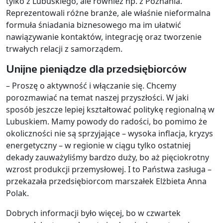
tylko z Lubuskiego, ale również np. z Poznania.
Reprezentowali różne branże, ale właśnie nieformalna
formuła śniadania biznesowego ma im ułatwić
nawiązywanie kontaktów, integrację oraz tworzenie
trwałych relacji z samorządem.
Unijne pieniądze dla przedsiębiorców
– Proszę o aktywność i włączanie się. Chcemy
porozmawiać na temat naszej przyszłości. W jaki
sposób jeszcze lepiej kształtować politykę regionalną w
Lubuskiem. Mamy powody do radości, bo pomimo że
okoliczności nie są sprzyjające – wysoka inflacja, kryzys
energetyczny – w regionie w ciągu tylko ostatniej
dekady zauważyliśmy bardzo duży, bo aż pięciokrotny
wzrost produkcji przemysłowej. I to Państwa zasługa –
przekazała przedsiębiorcom marszałek Elżbieta Anna
Polak.
Dobrych informacji było więcej, bo w czwartek