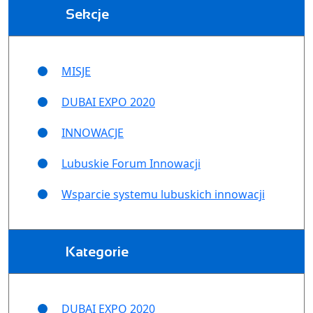
Sekcje
MISJE
DUBAI EXPO 2020
INNOWACJE
Lubuskie Forum Innowacji
Wsparcie systemu lubuskich innowacji
Kategorie
DUBAI EXPO 2020