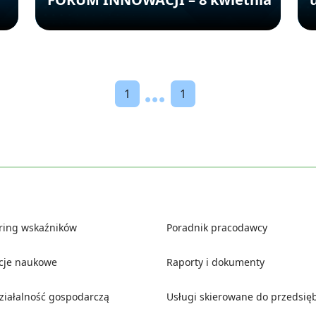
1
1
ring wskaźników
Poradnik pracodawcy
ucje naukowe
Raporty i dokumenty
działalność gospodarczą
Usługi skierowane do przedsię