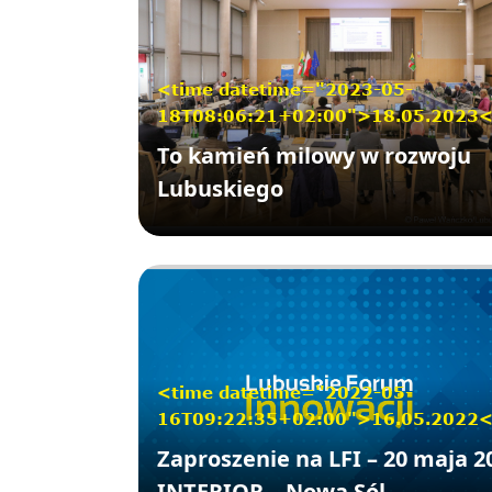
<time datetime="2023-05-
18T08:06:21+02:00">18.05.2023
To kamień milowy w rozwoju
Lubuskiego
<time datetime="2022-05-
16T09:22:35+02:00">16.05.2022
Zaproszenie na LFI – 20 maja 2
INTERIOR – Nowa Sól