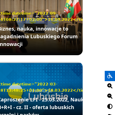
<time datetime="2022-09-
16T08:27:17+02:00">16.09.2022</time>
Biznes, nauka, innowacje to
zagadnienia Lubuskiego Forum
Innowacji
<time datetime="2022-03-
18T13:48:25+01:00">18.03.2022</time>
Zaproszenie LFI - 25.03.2022, Nauka a
B+R+I - cz. II - oferta lubuskich
uczelni i parków