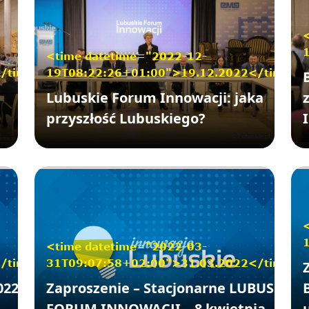
<time datetime="2022-12-
</time>
19T08:22:26+01:00">19.12.2022</time>
Lubuskie Forum Innowacji: jaka
przyszłość Lubuskiego?
<time datetime="2022-03-
</time>
31T09:07:58+02:00">31.03.2022</time>
022 –
Zaproszenie – Stacjonarne LUBUSKIE
FORUM INNOWACJI – 8 kwietnia