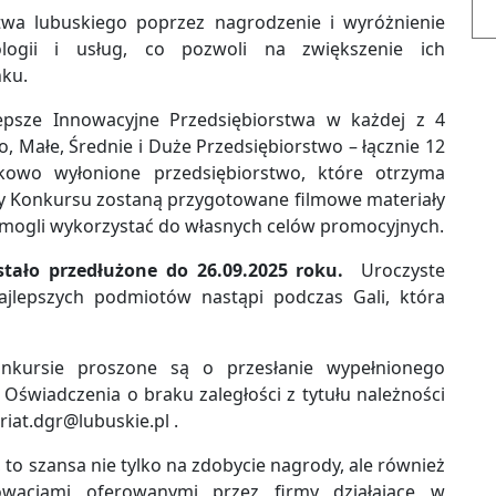
a lubuskiego poprzez nagrodzenie i wyróżnienie
ologii i usług, co pozwoli na zwiększenie ich
nku.
psze Innowacyjne Przedsiębiorstwa w każdej z 4
, Małe, Średnie i Duże Przedsiębiorstwo – łącznie 12
kowo wyłonione przedsiębiorstwo, które otrzyma
y Konkursu zostaną przygotowane filmowe materiały
 mogli wykorzystać do własnych celów promocyjnych.
tało przedłużone do 26.09.2025 roku.
Uroczyste
jlepszych podmiotów nastąpi podczas Gali, która
nkursie proszone są o przesłanie wypełnionego
Oświadczenia o braku zaległości z tytułu należności
riat.dgr@lubuskie.pl
.
to szansa nie tylko na zdobycie nagrody, ale również
wacjami oferowanymi przez firmy działające w