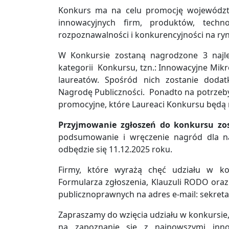
Konkurs ma na celu promocję województw
innowacyjnych firm, produktów, techn
rozpoznawalności i konkurencyjności na ry
W Konkursie zostaną nagrodzone 3 najle
kategorii Konkursu, tzn.: Innowacyjne Mikro
laureatów. Spośród nich zostanie dodat
Nagrodę Publiczności. Ponadto na potrzeb
promocyjne, które Laureaci Konkursu będą
Przyjmowanie zgłoszeń do konkursu zos
podsumowanie i wręczenie nagród dla na
odbędzie się 11.12.2025 roku.
Firmy, które wyrażą chęć udziału w ko
Formularza zgłoszenia, Klauzuli RODO oraz 
publicznoprawnych na adres e-mail:
sekreta
Zapraszamy do wzięcia udziału w konkursie, 
na zapoznanie się z najnowszymi inno