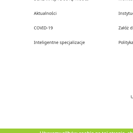
Aktualności
Instyt
COVID-19
Załóż 
Inteligentne specjalizacje
Polityk
Social media
U