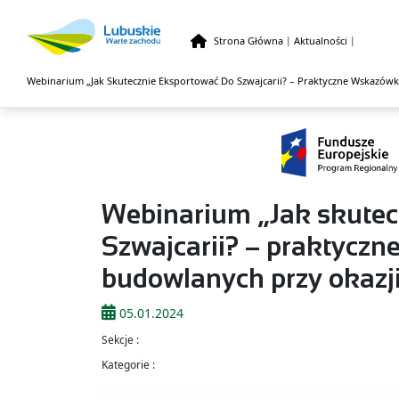
Strona Główna
|
Aktualności
|
Webinarium „Jak Skutecznie Eksportować Do Szwajcarii? – Praktyczne Wskazówk
Przejdź do treści
Webinarium „Jak skutec
Szwajcarii? – praktyczn
budowlanych przy okazj
05.01.2024
Sekcje :
Kategorie :