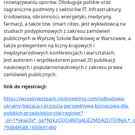
rozwiązywaniu sporów. Obsługuje polskie oraz
zagraniczne podmioty z sektorów IT, infrastruktury,
środowiska, obronności, energetyki, medycyny,
farmacji, a także tzw. smart cities. Jest wykładowcą na
studiach podyplomowych z zakresu zamówień
publicznych w Wyższej Szkole Bankowej w Warszawie, a
także prelegentem na liczny krajowych i
międzynarodowych konferencjach i warsztatach.
Jest autorem i współautorem ponad 20 publikacji
naukowych i popularnonaukowych z zakresu prawa
zamówień publicznych.
link do rejestracji:
https://wsseinvestpark.clickmeeting.com/odbudowa-
ukrainy-biezaca-i-przyszla-perspektywa-biznesowa-dla-
polskich-przedsiebiorstw/register?
_gl=1*vkwi3x*_ga*NzkzODQ4NTg4LjE2MDA2OTE0NjA.*
793848588.1600691460