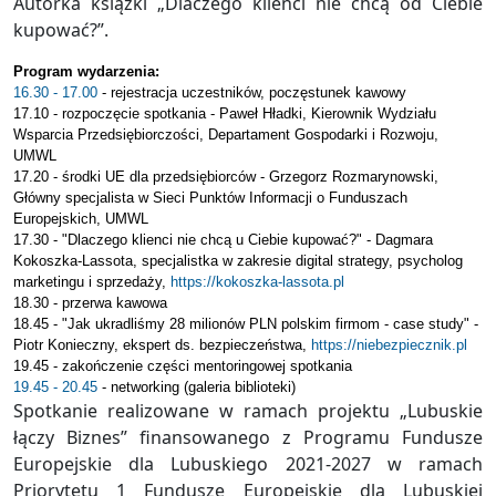
Autorka książki „Dlaczego klienci nie chcą od Ciebie
kupować?”.
Program wydarzenia:
16.30 - 17.00
- rejestracja uczestników, poczęstunek kawowy
17.10 - rozpoczęcie spotkania - Paweł Hładki, Kierownik Wydziału
Wsparcia Przedsiębiorczości, Departament Gospodarki i Rozwoju,
UMWL
17.20 - środki UE dla przedsiębiorców - Grzegorz Rozmarynowski,
Główny specjalista w Sieci Punktów Informacji o Funduszach
Europejskich, UMWL
17.30 - "Dlaczego klienci nie chcą u Ciebie kupować?" - Dagmara
Kokoszka-Lassota, specjalistka w zakresie digital strategy, psycholog
marketingu i sprzedaży,
https://kokoszka-lassota.pl
18.30 - przerwa kawowa
18.45 - "Jak ukradliśmy 28 milionów PLN polskim firmom - case study" -
Piotr Konieczny, ekspert ds. bezpieczeństwa,
https://niebezpiecznik.pl
19.45 - zakończenie części mentoringowej spotkania
19.45 - 20.45
- networking (galeria biblioteki)
Spotkanie realizowane w ramach projektu „Lubuskie
łączy Biznes” finansowanego z Programu Fundusze
Europejskie dla Lubuskiego 2021-2027 w ramach
Priorytetu 1 Fundusze Europejskie dla Lubuskiej