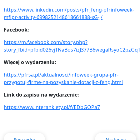
https://www.linkedin.com/posts/pfr_feng-pfrinfoweek-
mfipr-activity-6998252148618661888-xG-J/
Facebook:
https://m.facebook.com/story.php?
story_fbid=pfbid026vjTNaBos7izJ377B6wegaRsyoC2pzGq
Więcej o wydarzeniu:
https://pfrsa.pl/aktualnosci/infoweek-grupa-pfr-
przygotuj-firme-na-pozyskanie-dotacji-z-feng.html
Link do zapisu na wydarzenie:
https://www.interankiety.pl/f/EDbGOPa7
Poprzedni
Następny