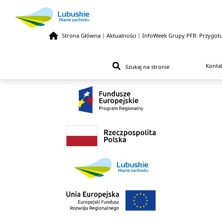
Strona Główna
|
Aktualności
|
InfoWeek Grupy PFR: Przygotuj
Przejdź do treści
Konta