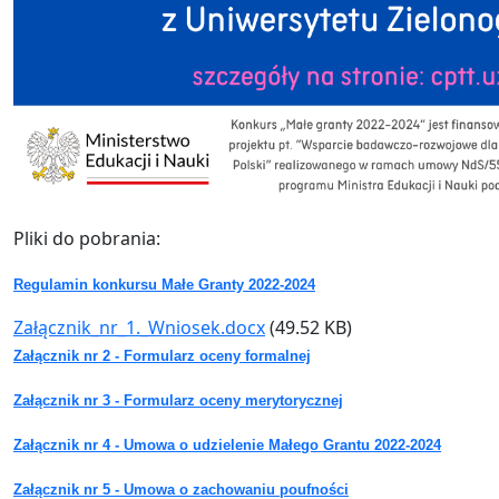
Pliki do pobrania:
Regulamin konkursu Małe Granty 2022-2024
Dokument
Załącznik_nr_1._Wniosek.docx
(49.52 KB)
Załącznik nr 2 - Formularz oceny formalnej
Załącznik nr 3 - Formularz oceny merytorycznej
Załącznik nr 4 - Umowa o udzielenie Małego Grantu 2022-2024
Załącznik nr 5 - Umowa o zachowaniu poufności