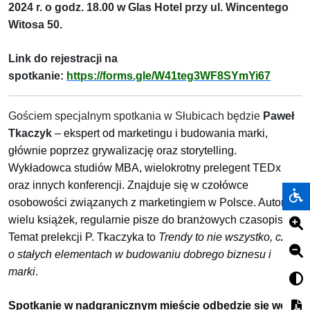
2024 r. o godz. 18.00 w Glas Hotel przy ul. Wincentego
Witosa 50.
Link do rejestracji na
spotkanie:
https://forms.gle/W41teg3WF8SYmYi67
Gościem specjalnym spotkania w Słubicach będzie
Paweł
Tkaczyk
– ekspert od marketingu i budowania marki,
głównie poprzez grywalizację oraz storytelling.
Wykładowca studiów MBA, wielokrotny prelegent TEDx
oraz innych konferencji. Znajduje się w czołówce
osobowości związanych z marketingiem w Polsce. Autor
wielu książek, regularnie pisze do branżowych czasopism.
Temat prelekcji P. Tkaczyka to
Trendy to nie wszystko, czyli
o stałych elementach w budowaniu dobrego biznesu i
marki
.
Spotkanie w nadgranicznym mieście odbędzie się we