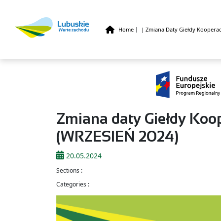
Home
|
Zmiana Daty Giełdy Kooperac
|
Skip to main content
Zmiana daty Giełdy Koo
(WRZESIEŃ 2024)
20.05.2024
Sections :
Categories :